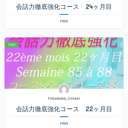
会話力徹底強化コース 24ヶ月目
第91週第5回ミニテスト
第92週第4回ミニテスト
FREE
第91週のまとめ
第92週第5回
FREE
第92週第5回ミニテスト
第92週のまとめ
FUKAYAMA_CHIAKI
会話力徹底強化コース 22ヶ月目
FREE