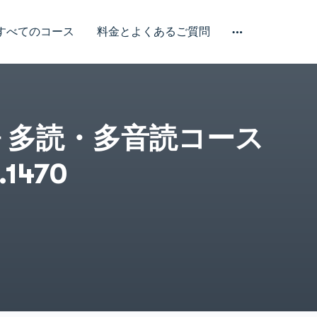
すべてのコース
料金とよくあるご質問
多読・多音読コース 解説記事
一覧
 多読・多音読コース
学習記事・レッスン検索
講師紹介
.1470
お問い合わせ
日