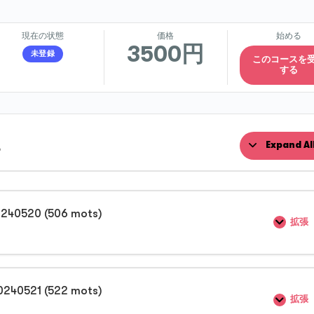
現在の状態
価格
始める
3500円
未登録
このコースを
する
t
Expand Al
0240520 (506 mots)
拡張
0240521 (522 mots)
拡張