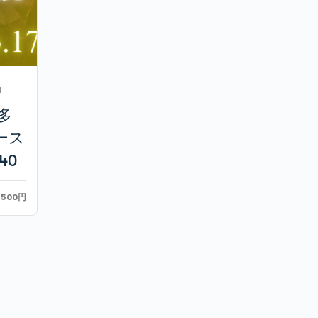
I
多
ース
740
3500円