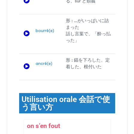
る、sûr と類義
形 : …がいっぱいに詰
まった
bourré(e)
話し言葉で、「酔っ払
った」
形 : 錨を下ろした、定
ancré(e)
着した、根付いた
Utilisation orale 会話で使
う言い方
on s’en fout